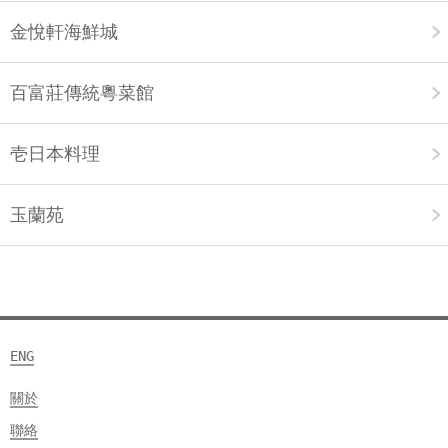
金悅軒海鮮城
百富莊傳統粵菜館
壱日本料理
玉蘭苑
ENG
關於
聯絡