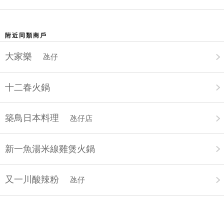
附近同類商戶
大家樂
氹仔
十二春火鍋
築鳥日本料理
氹仔店
新一魚湯米線雞煲火鍋
又一川酸辣粉
氹仔