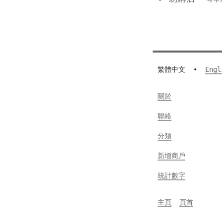
繁體中文
•
Engl
關於
聯絡
分類
新增商戶
統計數字
主頁
頁首