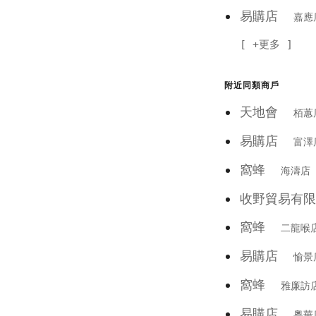
易購店
嘉應
+更多
附近同類商戶
天地會
栢蕙
易購店
富澤
窩蜂
海濤店
收野貿易有限
窩蜂
二龍喉
易購店
愉景
窩蜂
雅廉訪
易購店
粵華