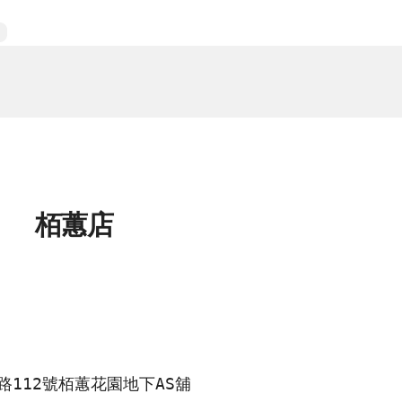
店
栢蕙店
路112號栢蕙花園地下AS舖