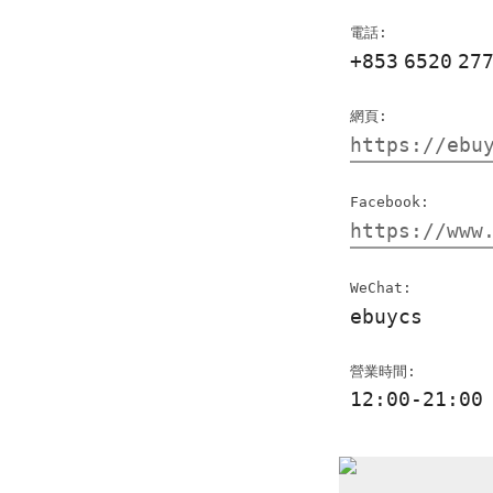
電話:
+853
6520
27
網頁:
https://ebu
Facebook:
https://www
WeChat:
ebuycs
營業時間:
12:00-21:00