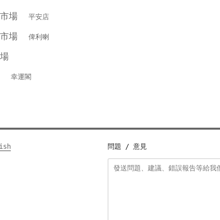
級市場
平安店
級市場
俾利喇
場
市場
幸運閣
ish
問題 / 意見