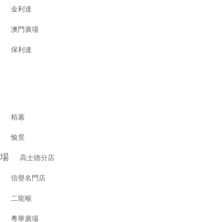
市場
金利達
市場
澳門廣場
市場
保利達
市場
栢蕙
市場
愉景
市場
高士德分店
市場
信譽名門店
市場
二龍喉
市場
粵華廣場