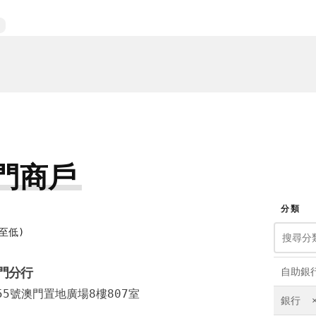
門商戶
分類
至低)
門分行
自助銀
5號澳門置地廣場8樓807室
銀行 
1