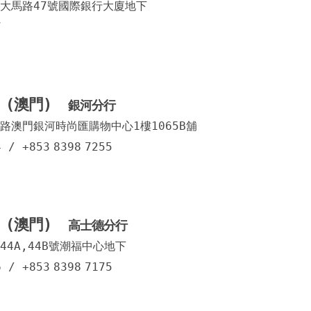
大馬路47號國際銀行大廈地下
司打口
連勝街
7
羅理基
孫逸仙
 (澳門)
銀河分行
渡船街
路澳門銀河時尚匯購物中心1樓1065B舖
馬濟時
4
/
+853
8398
7255
林茂海
水坑尾
 (澳門)
高士德分行
看台街
4A,44B號潮福中心地下
鏡湖馬
6
/
+853
8398
7175
菜園涌
東北大