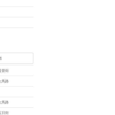
品
提督街
料
大馬路
門
理
大馬路
五日街