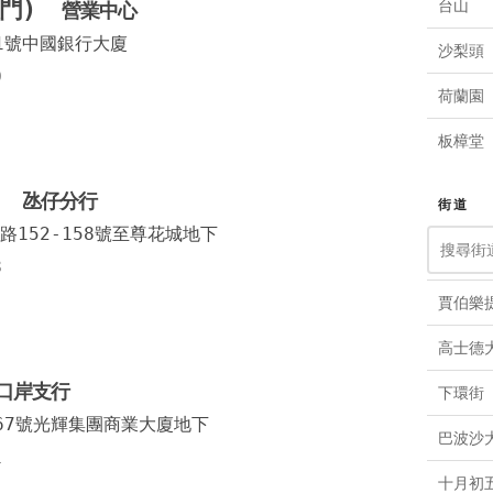
澳門)
台山
營業中心
女裝
1號中國銀行大廈
沙梨頭
工程
0
荷蘭園
印刷
板樟堂
酒
南灣
行
氹仔分行
診所
街道
黑沙環
152-158號至尊花城地下
酒店用
8
筷子基
美容店
賈伯樂
雅廉訪
裝修材
高士德
祐漢
政府部
口岸支行
下環街
新口岸
67號光輝集團商業大廈地下
物業管
巴波沙
1
氹仔
十月初