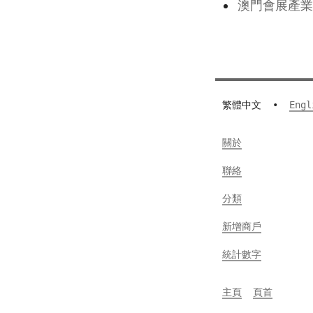
澳門會展產業
繁體中文
•
Engl
關於
聯絡
分類
新增商戶
統計數字
主頁
頁首