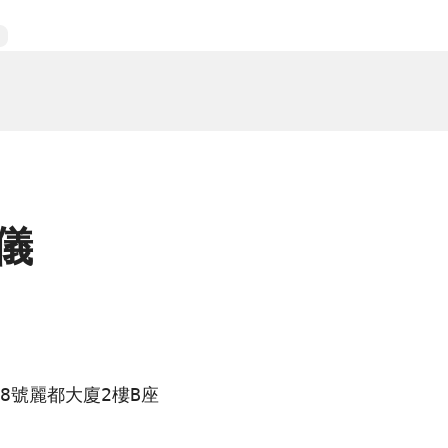
儀
8號麗都大廈2樓B座