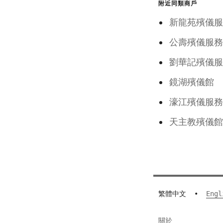
附近同類商戶
新龍苑殯儀服
公壽殯儀服務
劉華記殯儀服
鏡湖殯儀館
濠江殯儀服務
天主教殯儀館
繁體中文
•
Engl
關於