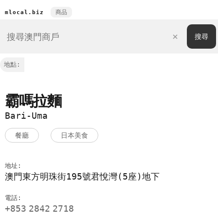
商品
mlocal.biz
地點:
霸嗎拉麵
Bari-Uma
餐廳
日本美食
地址:
澳門東方明珠街195號君悅灣(5座)地下
電話:
+853
2842
2718