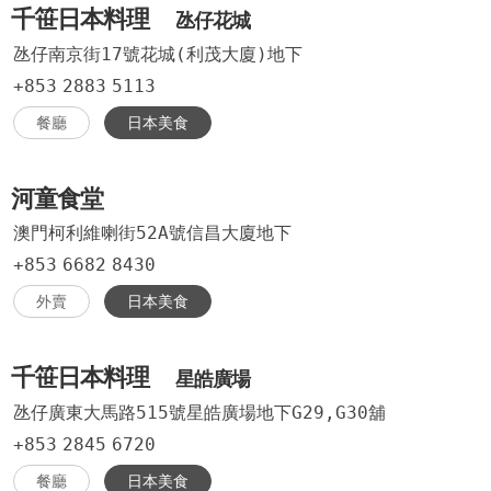
千笹日本料理
氹仔花城
氹仔南京街17號花城(利茂大廈)地下
+853
2883
5113
餐廳
日本美食
河童食堂
澳門柯利維喇街52A號信昌大廈地下
+853
6682
8430
外賣
日本美食
千笹日本料理
星皓廣場
氹仔廣東大馬路515號星皓廣場地下G29,G30舖
+853
2845
6720
餐廳
日本美食