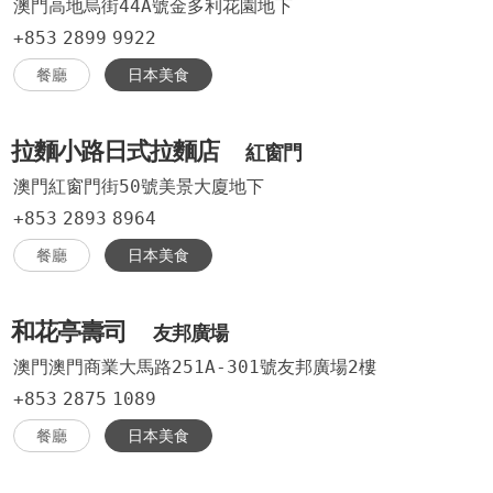
澳門高地烏街44A號金多利花園地下
+853
2899
9922
餐廳
日本美食
拉麵小路日式拉麵店
紅窗門
澳門紅窗門街50號美景大廈地下
+853
2893
8964
餐廳
日本美食
和花亭壽司
友邦廣場
澳門澳門商業大馬路251A-301號友邦廣場2樓
+853
2875
1089
餐廳
日本美食