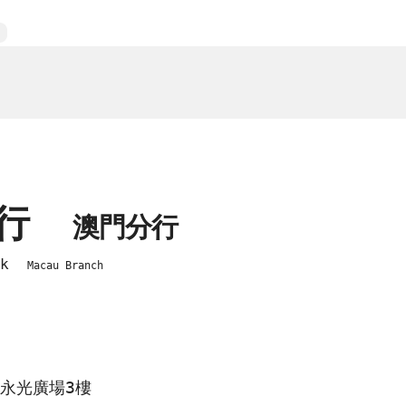
銀行
澳門分行
ank
Macau Branch
號永光廣場3樓