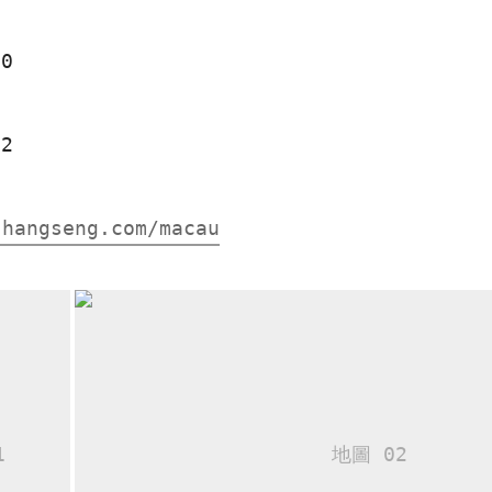
00
12
.hangseng.com/macau