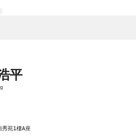
浩平
g
恒秀苑1樓A座