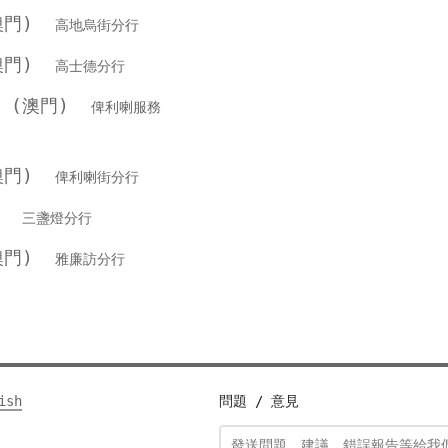
(澳門)
高地烏街分行
(澳門)
高士德分行
行 (澳門)
俾利喇服務
(澳門)
俾利喇街分行
銀行
三盞燈分行
(澳門)
雅廉訪分行
ish
問題 / 意見