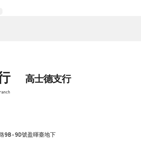
銀行
高士德支行
ranch
9B-9D號盈暉臺地下