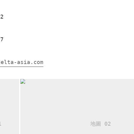
52
07
delta-asia.com