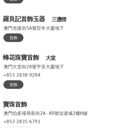
羅良記首飾玉器
三盞燈
澳門光復街5A號百年大廈地下
首飾
蜂花珠寶首飾
大堂
澳門大堂街28號平安大廈地下
+853
2838
9204
首飾
寶珠首飾
澳門伯多祿局長街2A-4D號信達城2樓H舖
+853
2835
6791