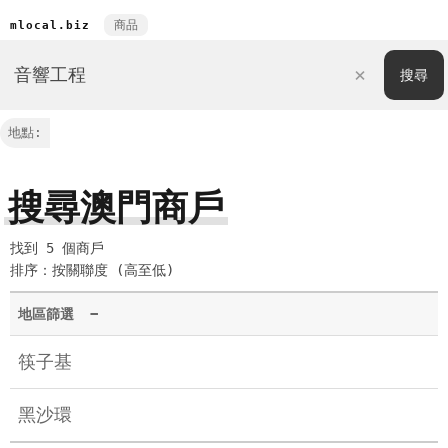
商品
mlocal.biz
地點:
搜尋澳門商戶
找到 5 個商戶
排序：按關聯度 (高至低)
地區篩選
−
筷子基
黑沙環