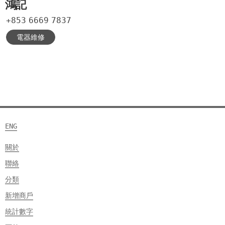
鴻記
+853
6669
7837
電器維修
ENG
關於
聯絡
分類
新增商戶
統計數字