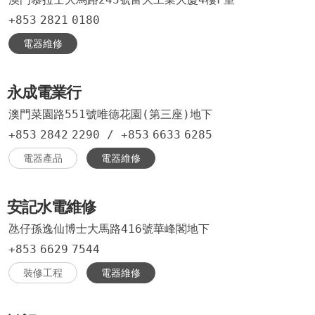
+853
2821
0180
電器維修
永成電業行
澳門菜園路551號唯德花園(第三座)地下
+853
2842
2290
/
+853
6633
6285
電器產品
電器維修
安記水電維修
氹仔孫逸仙博士大馬路416號華峰閣地下
+853
6629
7544
裝修工程
電器維修