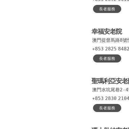
長者服務
幸福安老院
澳門提督馬路8號
+853
2825
848
長者服務
聖瑪利亞安老
澳門水坑尾巷2-
+853
2830
210
長者服務