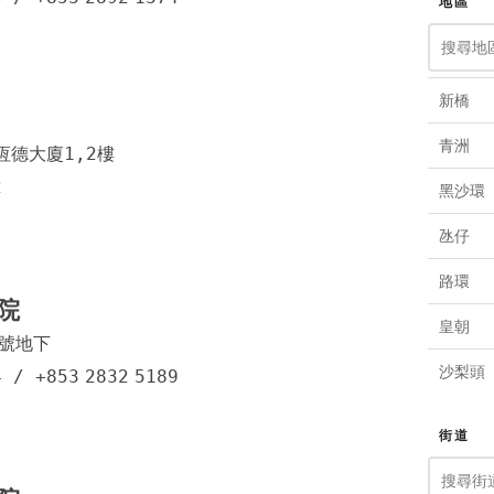
地區
新橋
青洲
恆德大廈1,2樓
2
黑沙環
氹仔
路環
院
皇朝
4號地下
沙梨頭
4
/
+853
2832
5189
白鴿巢
街道
台山