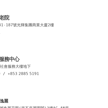
沙梨頭
老院
連勝街
1-187號光輝集團商業大廈2樓
台山中
1
老人院
米尼奧
服務中心
木瓜圍
社會服務大樓地下
宋玉生
0
/
+853
2885
5191
馬交石
逸麗