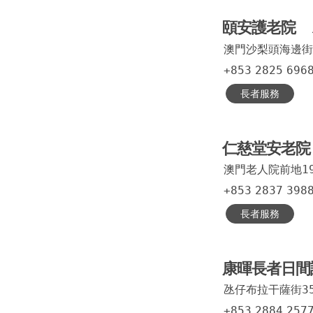
頤安護老院
澳門沙梨頭海邊街
+853
2825
696
長者服務
仁慈堂安老院
澳門老人院前地1
+853
2837
398
長者服務
康暉長者日間
氹仔布拉干薩街35
+853
2884
257