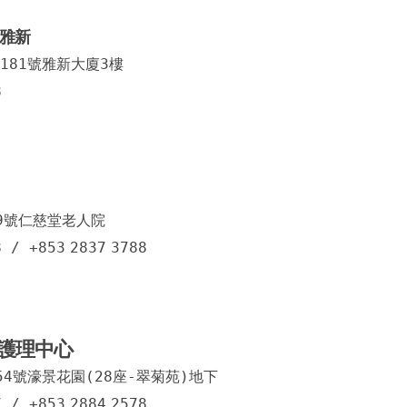
雅新
181號雅新大廈3樓
8
9號仁慈堂老人院
8
/
+853
2837
3788
護理中心
4號濠景花園(28座-翠菊苑)地下
7
/
+853
2884
2578