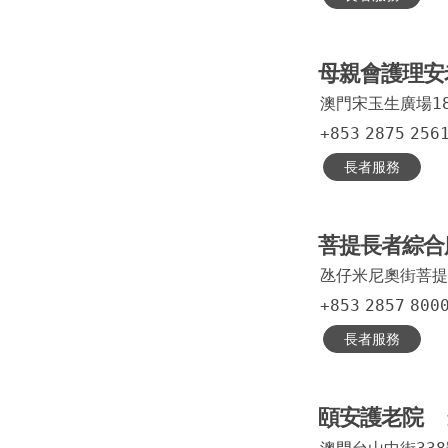
母親會護理安
澳門宋玉生廣場18
+853
2875
256
長者服務
菩提長者綜合
氹仔米尼奧街菩提
+853
2857
800
長者服務
頤安護老院