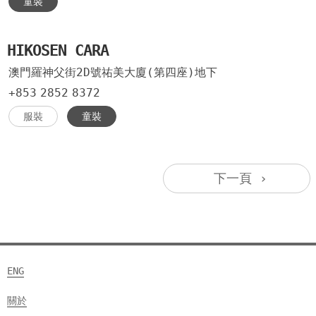
童裝
HIKOSEN CARA
澳門羅神父街2D號祐美大廈(第四座)地下
+853
2852
8372
服裝
童裝
下一頁 ›
ENG
關於