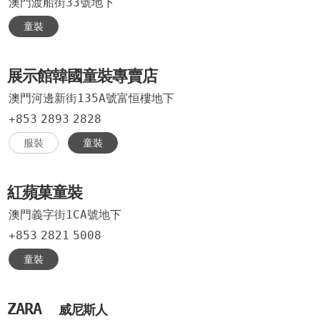
澳門渡船街33號地下
童裝
展示館韓國童裝專賣店
澳門河邊新街135A號富恒樓地下
+853
2893
2828
服裝
童裝
紅蘋菓童裝
澳門義字街1CA號地下
+853
2821
5008
童裝
ZARA
威尼斯人