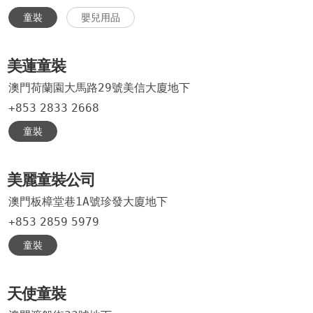
童裝
嬰兒用品
美蓮童裝
澳門荷蘭園大馬路29號美信大廈地下
+853
2833
2668
童裝
美麗童裝公司
澳門板樟堂巷1A號珍發大廈地下
+853
2859
5979
童裝
天使童裝