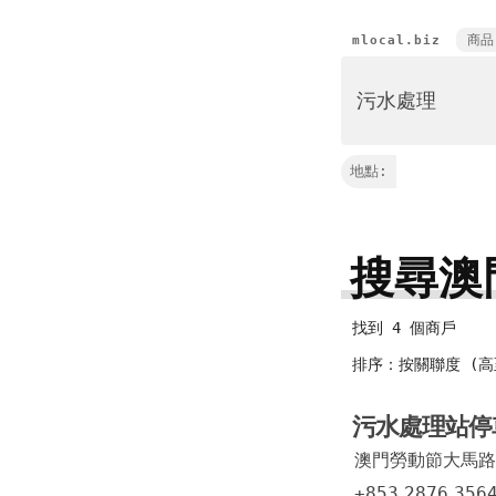
商品
mlocal.biz
地點:
搜尋澳
找到 4 個商戶
排序：按關聯度 (高
污水處理站停
澳門勞動節大馬路
+853
2876
356