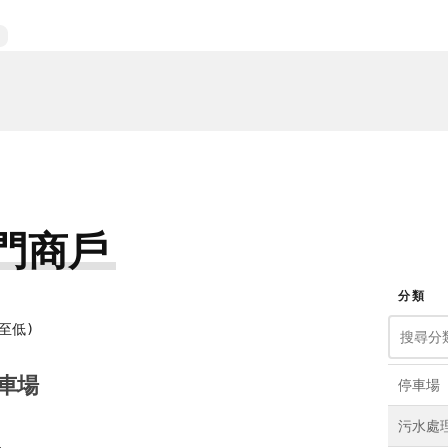
門商戶
分類
至低)
車場
停車場
污水處
4