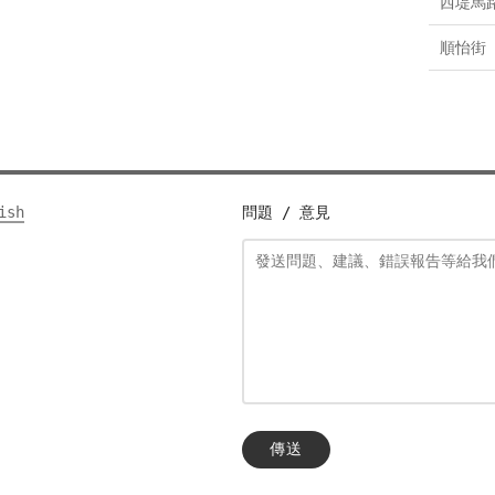
西堤馬
順怡街
ish
問題 / 意見