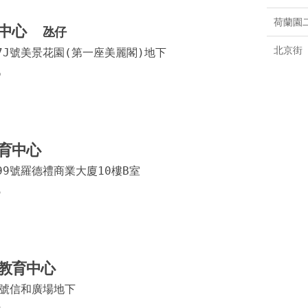
雅廉訪
荷蘭園
育中心
氹仔
台山
北京街
7J號美景花園(第一座美麗閣)地下
路環
6
永寧廣
南灣大
宋玉生
育中心
馬濟時
99號羅德禮商業大廈10樓B室
5
荷蘭園
蘭花前
黑沙環
教育中心
亞豐素
0號信和廣場地下
爹利仙