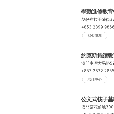
學勤進修教
氹仔布拉干薩街3
+853
2899
986
補習服務
約克斯持續教
澳門南灣大馬路5
+853
2832
285
培訓中心
公文式筷子基
澳門蘭花前地30