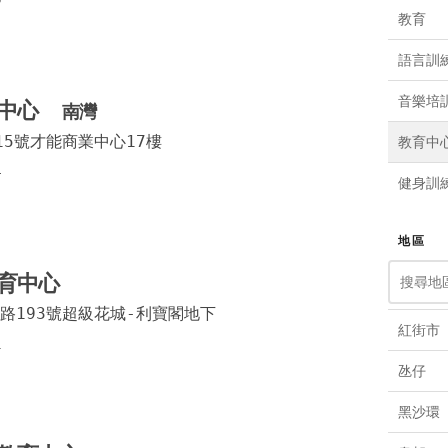
教育
語言訓
音樂培
育中心
南灣
15號才能商業中心17樓
教育中
4
健身訓
托兒所
地區
藝術
育中心
路193號超級花城-利寶閣地下
紅街市
1
氹仔
黑沙環