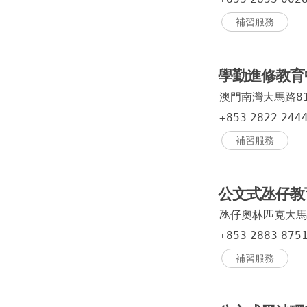
補習服務
學勤進修教
澳門南灣大馬路8
+853
2822
244
補習服務
公文式氹仔教
氹仔奧林匹克大馬
+853
2883
875
補習服務