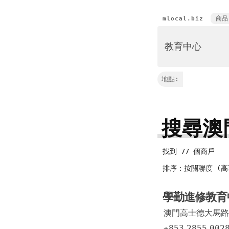
商品
mlocal.biz
地點:
搜尋澳
找到 77 個商戶
排序：按關聯度 (高
學勤進修教
澳門高士德大馬路8
+853
2855
002