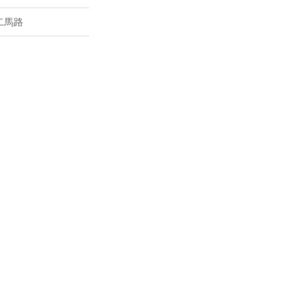
二馬路
場
馬路
廣場
總督大馬路
大馬路
地
中街
街
拿姑娘街