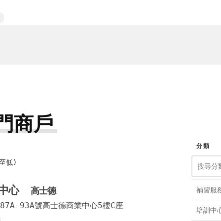
門商戶
分類
至低)
育中心
高士德
補習服
7A-93A號高士德商業中心5樓C座
培訓中
8