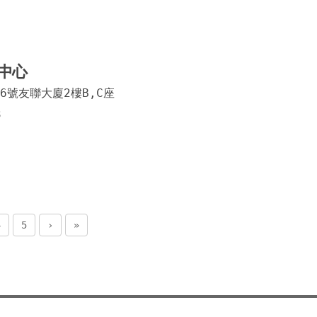
安仿西
新勝街
俾利喇
中心
馬場東
6號友聯大廈2樓B,C座
3
小販巷
澳門商
海洋花
冼星海
4
5
›
»
得勝馬
蓮峰街
雅廉訪