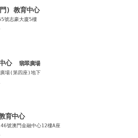
門) 教育中心
羅理基
65號志豪大廈5樓
羅神父
5
工匠街
友聯巷
育中心
東北大
翡翠廣場
廣場(第四座)地下
基馬拉
1
賈伯樂
永樂街
台山中
教育中心
246號澳門金融中心12樓A座
勞動節
5