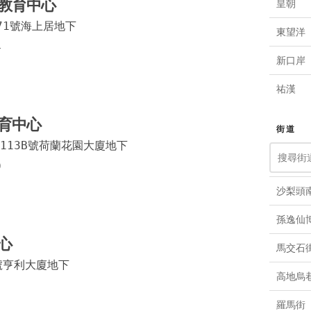
教育中心
皇朝
71號海上居地下
東望洋
4
新口岸
祐漢
南灣
育中心
街道
113B號荷蘭花園大廈地下
荷蘭園
9
高士德
沙梨頭
望廈
孫逸仙
筷子基
心
馬交石
下環
號亨利大廈地下
高地烏
關閘
羅馬街