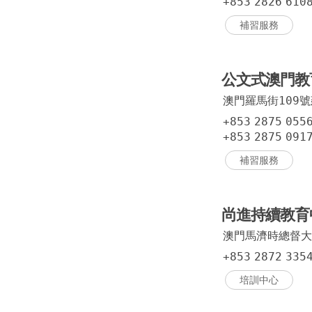
+853
2826
610
補習服務
公文式澳門教
澳門羅馬街109
+853
2875
055
+853
2875
091
補習服務
尚進持續教育
澳門馬濟時總督大
+853
2872
335
培訓中心