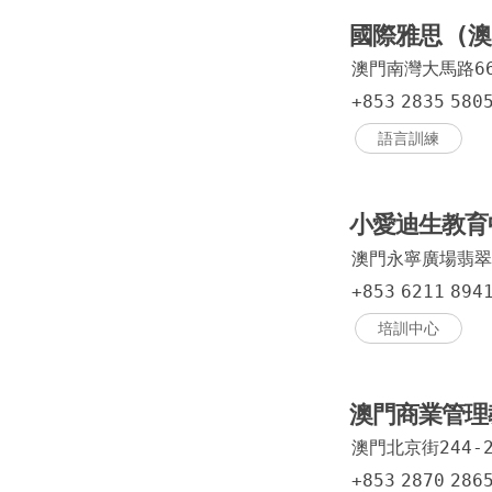
國際雅思 (澳
澳門南灣大馬路6
+853
2835
580
語言訓練
小愛迪生教
澳門永寧廣場翡翠
+853
6211
894
培訓中心
澳門商業管理
澳門北京街244-
+853
2870
286