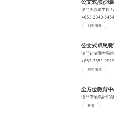
公文式黑沙環
澳門黑沙環中街7
+853
2843
545
補習服務
公文式卓思教
澳門荷蘭園大馬路
+853
2851
991
補習服務
全方位教育中
澳門高地烏街98
教育