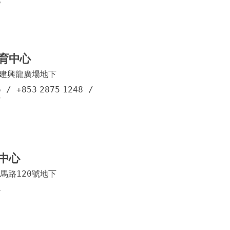
8
高士德
布拉干
育中心
觀音堂
號建興龍廣場地下
和樂大
6
/
+853
2875
1248
/
7
聖祿杞
白朗古
高地烏
中心
奧林匹
馬路120號地下
看台街
4
鵝眉街
菜園路