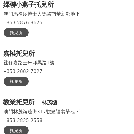
婦聯小燕子托兒所
澳門馬揸度博士大馬路南華新邨地下
+853
2876
9675
托兒所
嘉模托兒所
氹仔嘉路士米耶馬路1號
+853
2882
7027
托兒所
教業托兒所
林茂塘
澳門林茂海邊街317號泉福翡翠地下
+853
2825
2558
托兒所