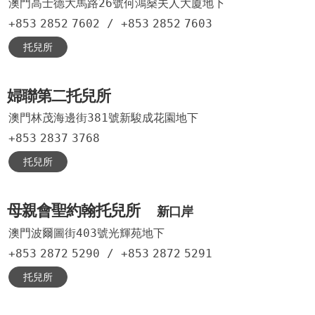
澳門高士德大馬路26號何鴻燊夫人大廈地下
+853
2852
7602
/
+853
2852
7603
托兒所
婦聯第二托兒所
澳門林茂海邊街381號新駿成花園地下
+853
2837
3768
托兒所
母親會聖約翰托兒所
新口岸
澳門波爾圖街403號光輝苑地下
+853
2872
5290
/
+853
2872
5291
托兒所