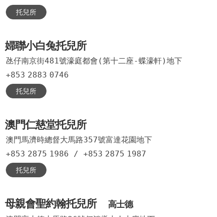
托兒所
婦聯小白兔托兒所
氹仔南京街481號濠庭都會(第十二座-蝶濠軒)地下
+853
2883
0746
托兒所
澳門仁慈堂托兒所
澳門馬濟時總督大馬路357號富達花園地下
+853
2875
1986
/
+853
2875
1987
托兒所
母親會聖約翰托兒所
高士德