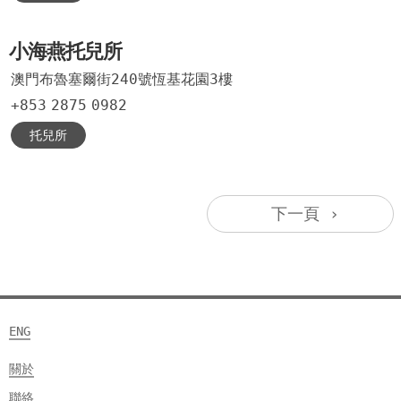
小海燕托兒所
澳門布魯塞爾街240號恆基花園3樓
+853
2875
0982
托兒所
下一頁 ›
ENG
關於
聯絡