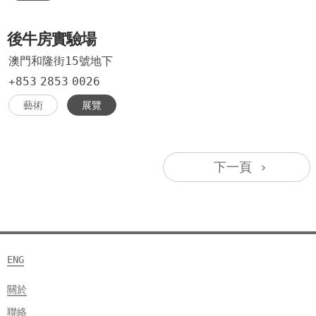
後牛房實驗場
澳門和隆街15號地下
+853
2853
0026
藝術
展覽
下一頁 ›
ENG
關於
聯絡