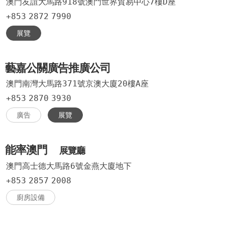
澳門友誼大馬路918號澳門世界貿易中心7樓D座
+853
2872
7990
展覽
藝嘉公關廣告推廣公司
澳門南灣大馬路371號京澳大廈20樓A座
+853
2870
3930
廣告
展覽
能率澳門
展覽廳
澳門高士德大馬路6號金燕大廈地下
+853
2857
2008
廚房設備