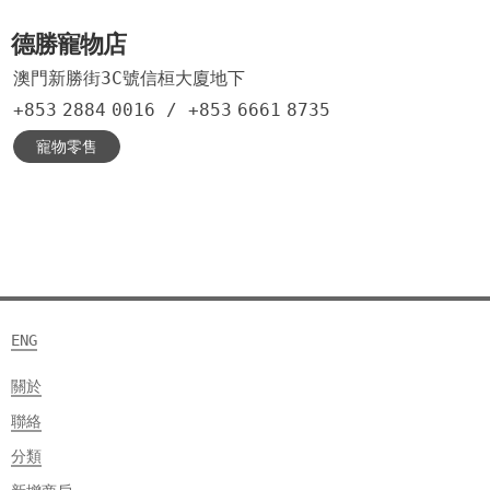
德勝寵物店
澳門新勝街3C號信桓大廈地下
+853
2884
0016
/
+853
6661
8735
寵物零售
ENG
關於
聯絡
分類