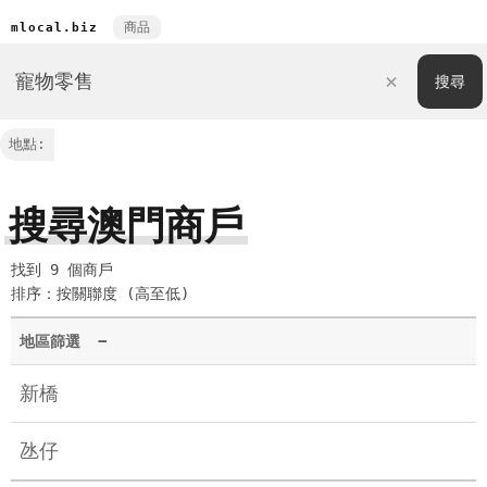
商品
mlocal.biz
地點:
搜尋澳門商戶
找到 9 個商戶
排序：按關聯度 (高至低)
地區篩選
−
新橋
氹仔