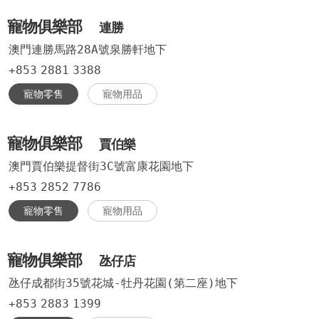
寵物俱樂部
連勝
澳門連勝馬路28A號泉勝軒地下
+853
2881
3388
寵物零售
寵物用品
寵物俱樂部
賈伯樂
澳門賈伯樂提督街3C號富康花園地下
+853
2852
7786
寵物零售
寵物用品
寵物俱樂部
氹仔店
氹仔成都街35號花城-牡丹花園(第二座)地下
+853
2883
1399