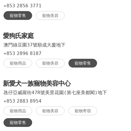
+853
2856
3771
寵物零售
寵物美容
愛狗氏家庭
澳門綠豆圍37號順成大廈地下
+853
2896
8187
寵物用品
寵物美容
寵物零售
新愛犬一族寵物美容中心
氹仔亞威羅街47R號美景花園(第七座美都閣)地下
+853
2883
8954
寵物用品
寵物美容
寵物寄宿
寵物零售