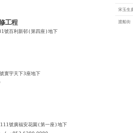
白鴿巢
宋玉生
新口岸
修工程
渡船街
媽閣
81號百利新邨(第四座)地下
提督馬
船澳街
林茂海
花王堂
4號寰宇天下3座地下
9
司打口
士多鳥
南灣大
馬濟時
111號廣福安花園(第一座)地下
羅神父