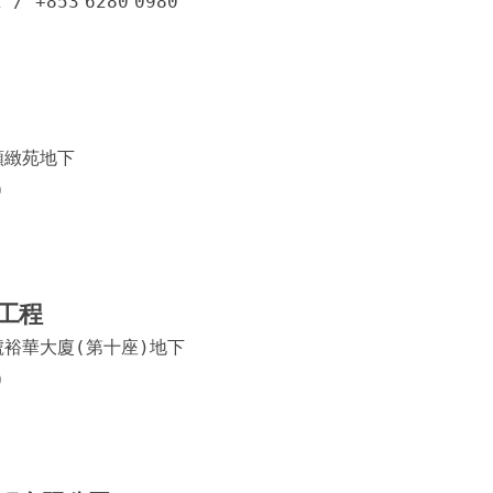
2
/
+853
6280
0980
俾利喇
高士德
連安後
順緻苑地下
連安巷
9
馬場大
新勝街
工程
馬交石
號裕華大廈(第十座)地下
長壽大
0
米也馬
家辣堂
連勝馬