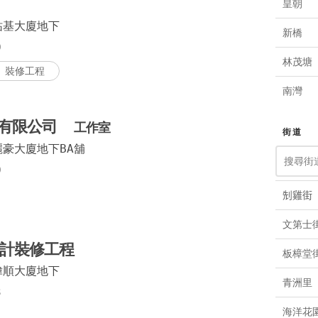
皇朝
城市規
祐基大廈地下
新橋
0
林茂塘
裝修工程
南灣
雅廉訪
計有限公司
工作室
街道
麗豪大廈地下BA舖
荷蘭園
0
筷子基
𠜎雞街
紅街市
文第士
黑沙環
設計裝修工程
板樟堂
水坑尾
偉順大廈地下
青洲里
3
祐漢
海洋花