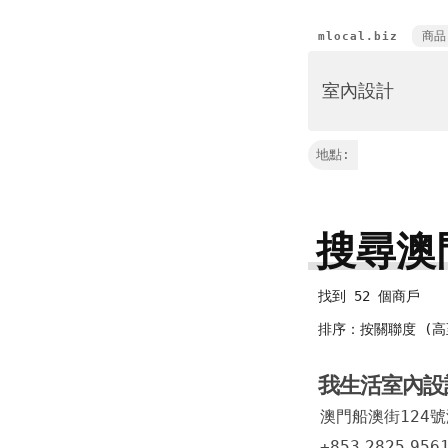
商品
mlocal.biz
地點:
搜尋澳
找到 52 個商戶
排序：按關聯度 (高
我生活室內
澳門船澳街124
+853
2825
956