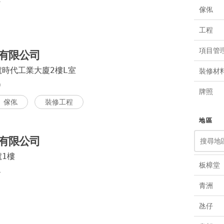
傢俬
工程
項目管
有限公司
號時代工業大廈2樓L室
裝修材
9
牌照
傢俬
裝修工程
家品
地區
咖啡店
有限公司
設計
號1樓
板樟堂
4
燈飾零
青洲
市場推
氹仔
資訊科