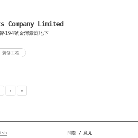
畢仕達
媽閣斜
ts Company Limited
上海街
路194號金灣豪庭地下
墨山街
3
爛鬼樓
裝修工程
瘋堂斜
4
›
»
ish
問題 / 意見