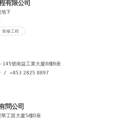
程有限公司
號地下
澳門商
6
鏡湖馬
裝修工程
伯多祿
連勝街
夜呣街
-145號南益工業大廈8樓B座
0
/
+853
2825
8897
勞動節
勞動節
祐漢新
有問公司
田畔街
寶華工貿大廈5樓D座
黑沙環
7