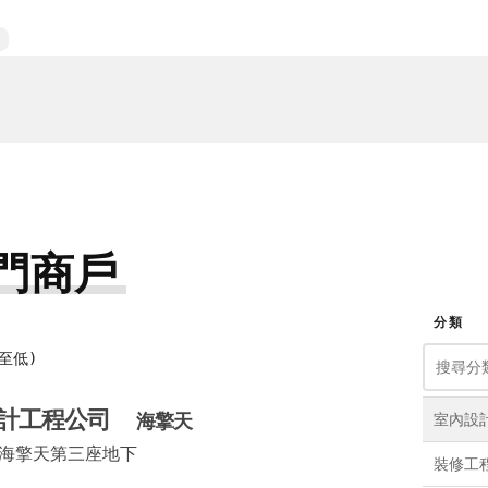
門商戶
分類
至低)
設計工程公司
海擎天
室內設
號海擎天第三座地下
裝修工
1