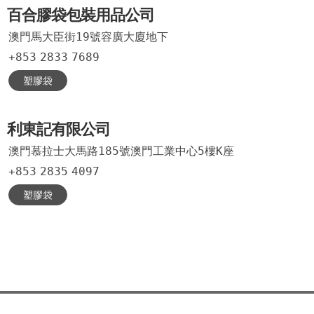
百合膠袋包裝用品公司
澳門馬大臣街19號容廣大廈地下
+853
2833
7689
塑膠袋
利東記有限公司
澳門慕拉士大馬路185號澳門工業中心5樓K座
+853
2835
4097
塑膠袋