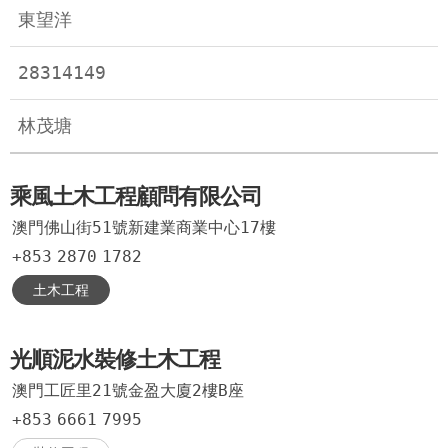
東望洋
28314149
林茂塘
乘風土木工程顧問有限公司
澳門佛山街51號新建業商業中心17樓
+853
2870
1782
土木工程
光順泥水裝修土木工程
澳門工匠里21號金盈大廈2樓B座
+853
6661
7995