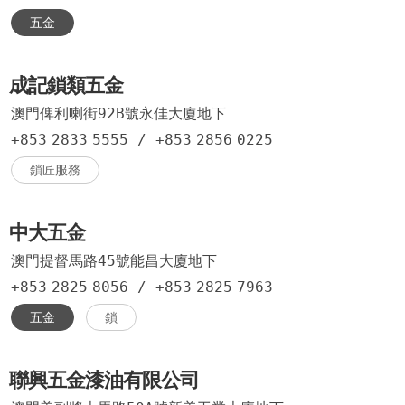
五金
成記鎖類五金
澳門俾利喇街92B號永佳大廈地下
+853
2833
5555
/
+853
2856
0225
鎖匠服務
中大五金
澳門提督馬路45號能昌大廈地下
+853
2825
8056
/
+853
2825
7963
五金
鎖
聯興五金漆油有限公司