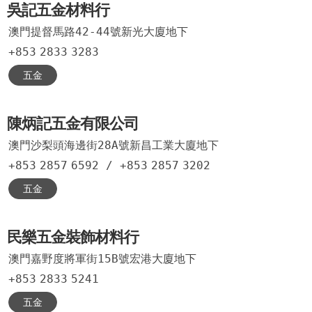
吳記五金材料行
澳門提督馬路42-44號新光大廈地下
+853
2833
3283
五金
陳炳記五金有限公司
澳門沙梨頭海邊街28A號新昌工業大廈地下
+853
2857
6592
/
+853
2857
3202
五金
民樂五金裝飾材料行
澳門嘉野度將軍街15B號宏港大廈地下
+853
2833
5241
五金