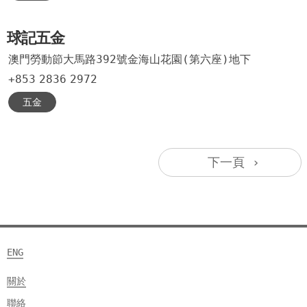
球記五金
澳門勞動節大馬路392號金海山花園(第六座)地下
+853
2836
2972
五金
下一頁 ›
ENG
關於
聯絡