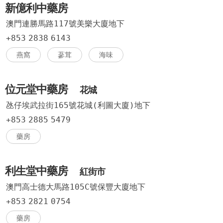
新億利中藥房
澳門連勝馬路117號美樂大廈地下
+853
2838
6143
燕窩
蔘茸
海味
位元堂中藥房
花城
氹仔埃武拉街165號花城(利圖大廈)地下
+853
2885
5479
藥房
利生堂中藥房
紅街市
澳門高士德大馬路105C號保豐大廈地下
+853
2821
0754
藥房