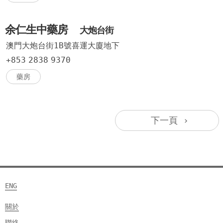
余仁生中藥房
大炮台街
澳門大炮台街1B號喜運大廈地下
+853
2838
9370
藥房
下一頁 ›
ENG
關於
聯絡