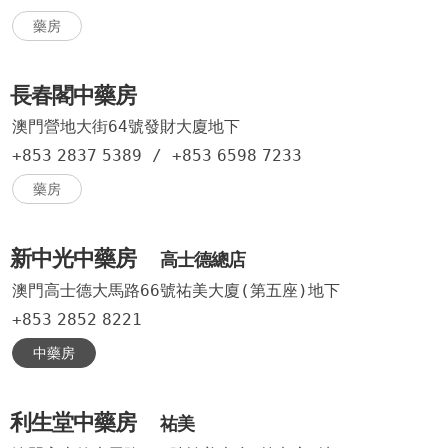
藥房
長春閣中藥房
澳門營地大街64號發財大廈地下
+853
2837
5389
/
+853
6598
7233
藥房
新中光中藥房
高士德總店
澳門高士德大馬路66號祐美大廈(第五座)地下
+853
2852
8221
中藥房
利生堂中藥房
祐美