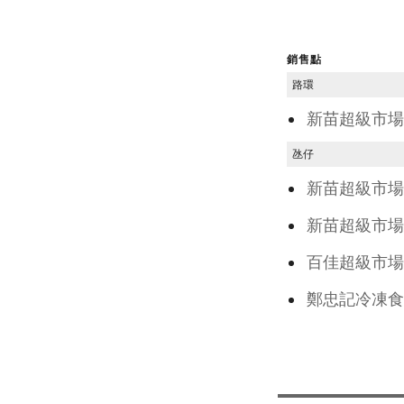
銷售點
路環
新苗超級
氹仔
新苗超級
新苗超級
百佳超級
鄭忠記冷凍