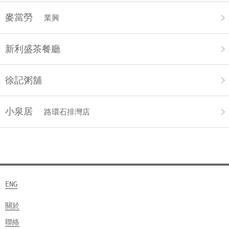
麥當勞
業興
新利盛茶餐廳
徐記粥舖
小泉居
路環石排灣店
ENG
關於
聯絡