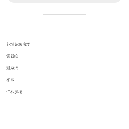
市場
花城超級廣場
市場
灝景峰
市場
凱泉灣
市場
栢威
市場
信和廣場