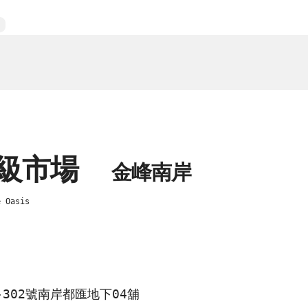
超級市場
金峰南岸
e Oasis
-302號南岸都匯地下04舖