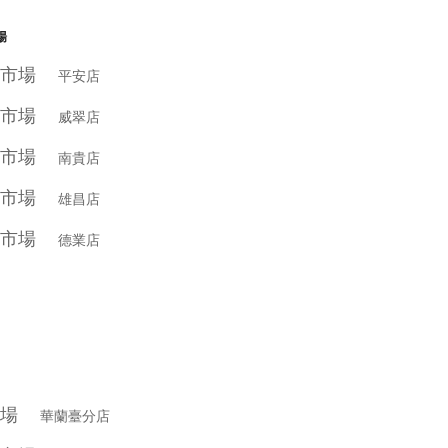
場
級市場
平安店
級市場
威翠店
級市場
南貴店
級市場
雄昌店
級市場
德業店
市場
華蘭臺分店