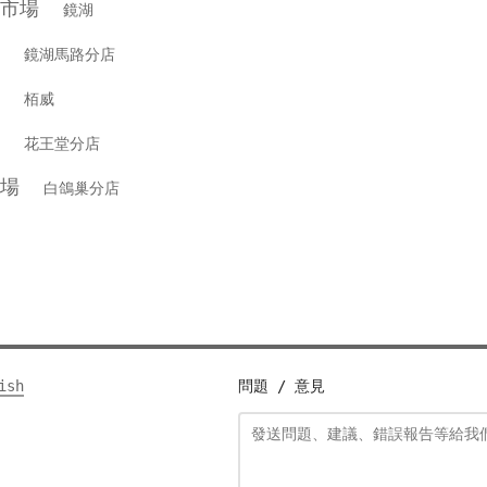
級市場
鏡湖
市場
鏡湖馬路分店
市場
栢威
市場
花王堂分店
市場
白鴿巢分店
ish
問題 / 意見