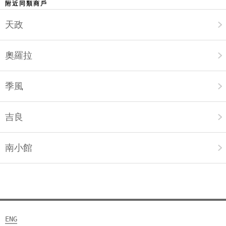
附近同類商戶
天政
奧羅拉
季風
吉良
南小館
ENG