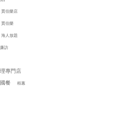
啡
賈伯樂店
廳
賈伯樂
屋
海人放題
廉訪
理專門店
葡國餐
栢蕙