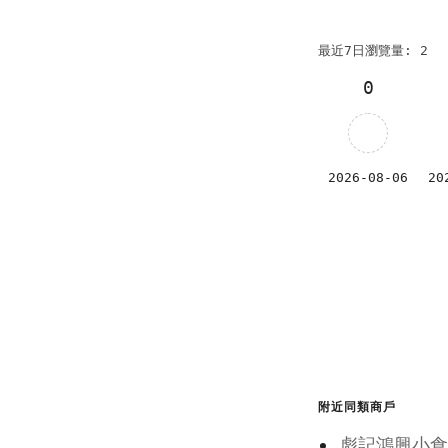
最近7日瀏覽量: 2
0
2026-08-06
20
附近同類商戶
彪記鴻興小食