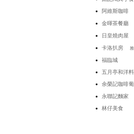
阿維斯咖
金暉茶餐
日皇燒肉
卡洛扒房
雅
福臨城
五月亭和洋料
余榮記咖啡
永聯記麵家
林仔美食