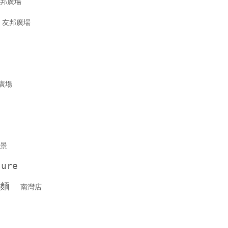
邦廣場
司
友邦廣場
廣場
景
sure
拉麵
南灣店