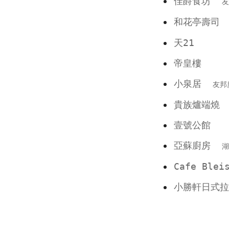
佳爵食坊
友
和花亭壽
天21
帝皇樓
小泉居
友邦
貴族爐端燒
壹號公館
亞蘇廚房
湖
Cafe Blei
小勝軒日式