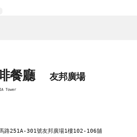
咖啡餐廳
友邦廣場
IA Tower
路251A-301號友邦廣場1樓102-106舖