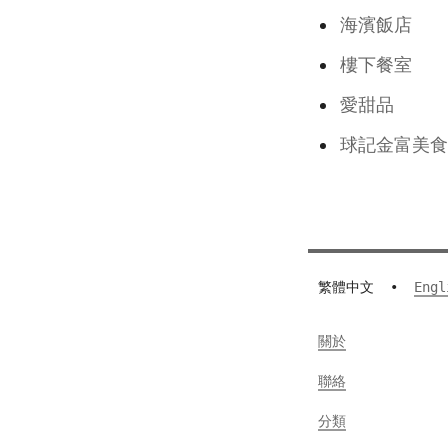
海濱飯店
樓下餐室
愛甜品
球記金富美食
繁體中文
•
Engl
關於
聯絡
分類