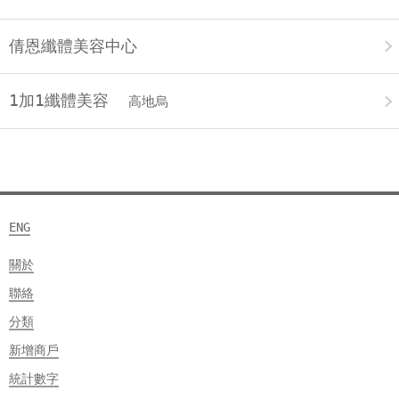
倩恩纖體美容中心
1加1纖體美容
高地烏
ENG
關於
聯絡
分類
新增商戶
統計數字