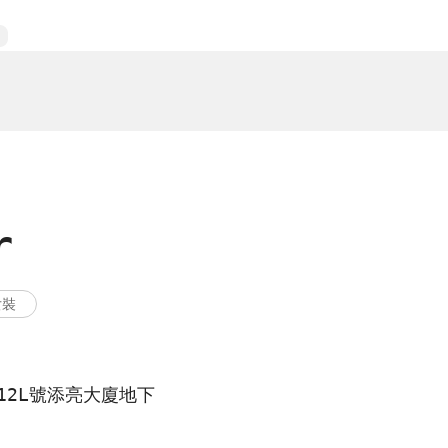
r
女裝
12L號添亮大廈地下