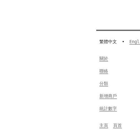
繁體中文
•
Engl
關於
聯絡
分類
新增商戶
統計數字
主頁
頁首