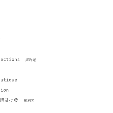
r
llections
羅利老
outique
hion
代購及批發
羅利老