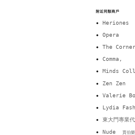
附近同類商戶
Heriones
Opera
The Corne
Comma,
Minds Co
Zen Zen
Valerie B
Lydia Fas
東大門專業
Nude
賈伯樂