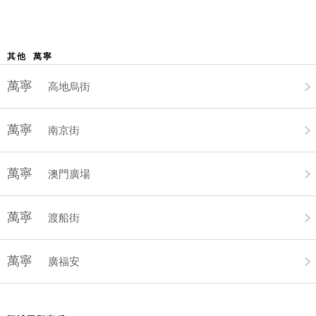
其他 萬寧
萬寧
高地烏街
萬寧
南京街
萬寧
澳門廣場
萬寧
渡船街
萬寧
廣福安