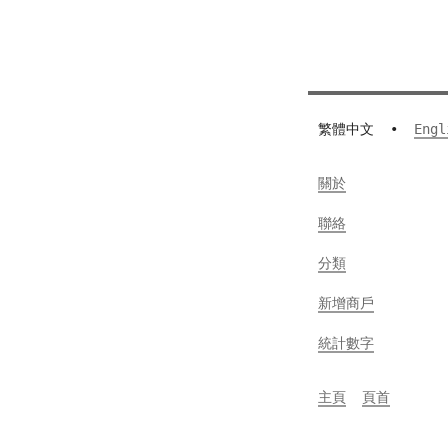
繁體中文
•
Engl
關於
聯絡
分類
新增商戶
統計數字
主頁
頁首