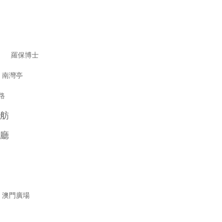
美食
羅保博士
食
南灣亭
路
舫
廳
記
澳門廣場