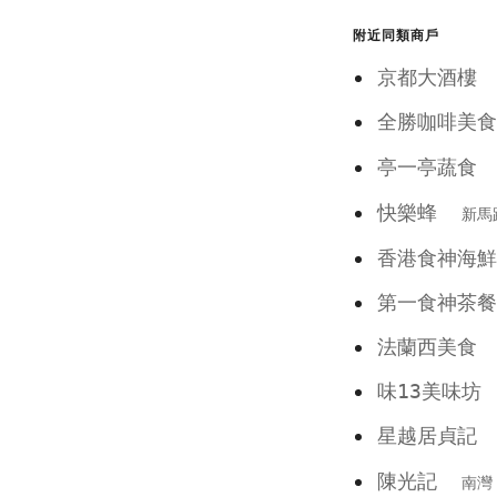
附近同類商戶
京都大酒樓
全勝咖啡
亭一亭蔬
快樂蜂
新馬
香港食神海鮮
第一食神茶餐
法蘭西美食
味13美味坊
星越居貞
陳光記
南灣